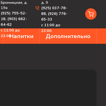
Бронницкая, д.
д. 9
19а
(925) 037-78-
(925) 755-52-
88
,
(926) 776-
18
,
(903) 662-
65-33
64-62
с 11:00 до
с 11:00 до
23:00
Напитки
Дополнительно
23:00