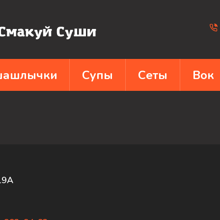
 шашлычки
Супы
Сеты
Вок
19А