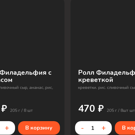
 Филадельфия с
Ролл Филадельф
асом
креветкой
ливочный сыр, ананас, рис,
креветки. рис. сливочный сы
 ₽
470 ₽
205 г / 8 шт
205 г / 8шт шт
+
-
+
В корзину
В ко