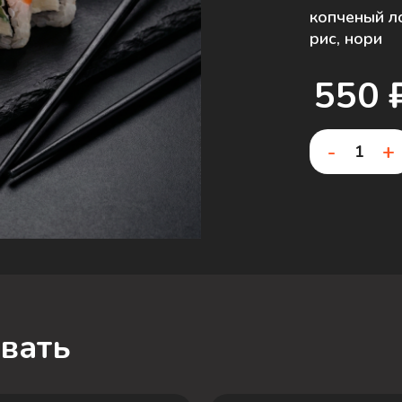
копченый ло
рис, нори
550 
-
+
вать