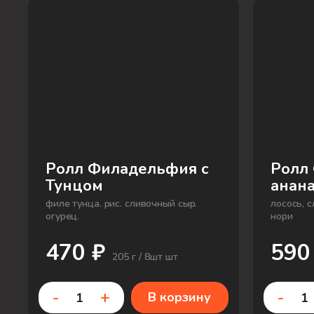
Ролл Филадельфия с
Ролл
Тунцом
анан
филе тунца. рис. сливочный сыр.
лосось, с
огурец.
нори
470 ₽
590
205 г / 8шт шт
-
+
-
В корзину