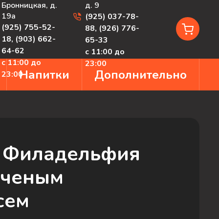
Бронницкая, д.
д. 9
19а
(925) 037-78-
(925) 755-52-
88
,
(926) 776-
18
,
(903) 662-
65-33
64-62
с 11:00 до
с 11:00 до
23:00
Напитки
Дополнительно
23:00
 Филадельфия
пченым
сем