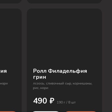
ия
Ролл Филадельфия
грин
 нори
лсоось, сливочный сыр, корнишоны,
рис, нори
490 ₽
190 г / 8 шт