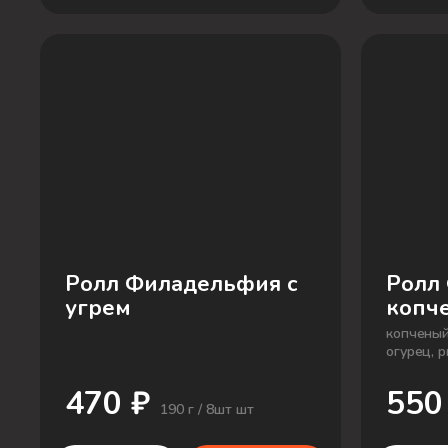
Ролл Филадельфия с
Ролл
угрем
копч
копченый
огурец, р
470 ₽
550
190 г / 8шт шт