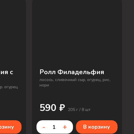
ия с
Ролл Филадельфия
лосось, сливочный сыр, огурец, рис,
нори
р. огурец
590 ₽
205 г / 8 шт
-
+
рзину
В корзину