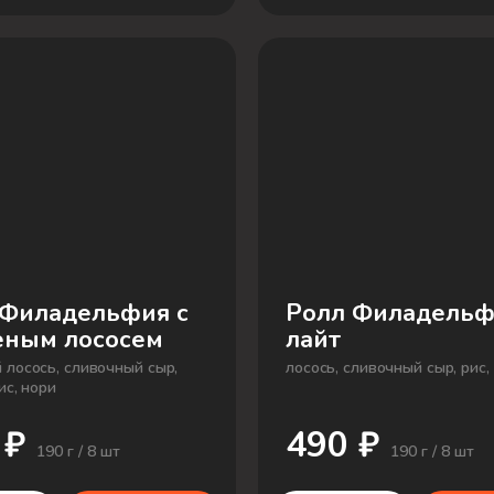
 Филадельфия с
Ролл Филадельф
еным лососем
лайт
 лосось, сливочный сыр,
лосось, сливочный сыр, рис,
ис, нори
 ₽
490 ₽
190 г / 8 шт
190 г / 8 шт