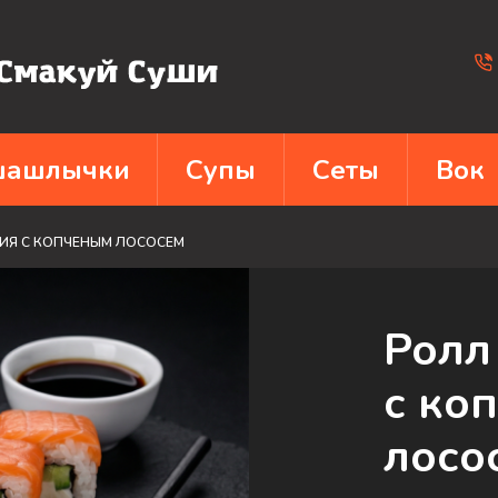
 шашлычки
Супы
Сеты
Вок
Я С КОПЧЕНЫМ ЛОСОСЕМ
Ролл
с ко
лосо