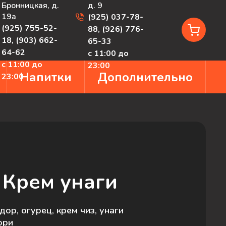
Бронницкая, д.
д. 9
19а
(925) 037-78-
(925) 755-52-
88
,
(926) 776-
18
,
(903) 662-
65-33
64-62
с 11:00 до
с 11:00 до
23:00
Напитки
Дополнительно
23:00
 Крем унаги
дор, огурец, крем чиз, унаги
нори