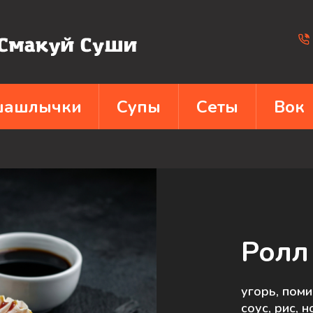
 шашлычки
Супы
Сеты
Вок
Ролл
угорь, поми
соус, рис, 