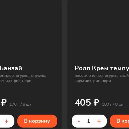
 Банзай
Ролл Крем темп
помидор, огурец, стружка
лосось в кляре, огурец, спай
ем чиз, рис, нори
крем чиз, рис, нори
 ₽
405 ₽
170 г / 8 шт
180 г / 8 шт
+
-
+
В корзину
В ко