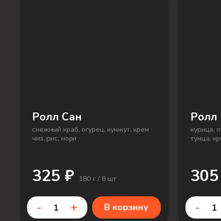
Ролл Сан
Ролл
снежный краб, огурец, кунжут, крем
курица, 
чиз, рис, нори
тунца, кр
325 ₽
305
180 г / 8 шт
-
+
-
В корзину