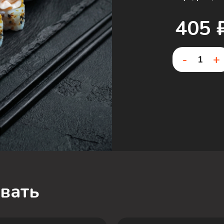
405 
-
+
вать