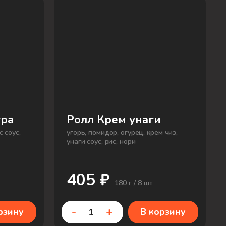
ура
Ролл Крем унаги
с соус,
угорь, помидор, огурец, крем чиз,
унаги соус, рис, нори
405 ₽
180 г / 8 шт
-
+
рзину
В корзину