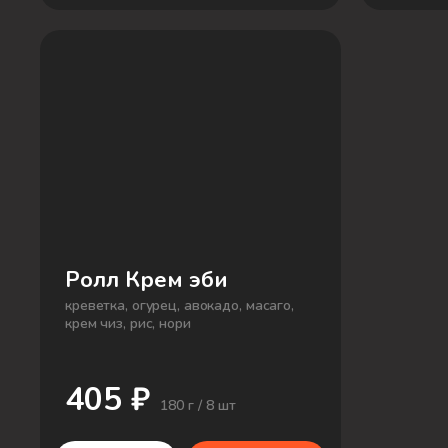
Ролл Крем эби
креветка, огурец, авокадо, масаго,
крем чиз, рис, нори
405 ₽
180 г / 8 шт