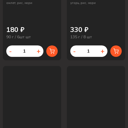
омлет, рис, нори
угорь, рис, нори
180 ₽
330 ₽
90 г / 6шт шт
135 г / 8 шт
-
+
-
+