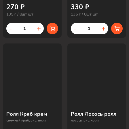
270 ₽
330 ₽
135 г / 8шт шт
135 г / 8шт шт
-
+
-
+
Ролл Краб крем
Ролл Лосось ролл
снежный краб, рис, нори
лосось, рис, нори