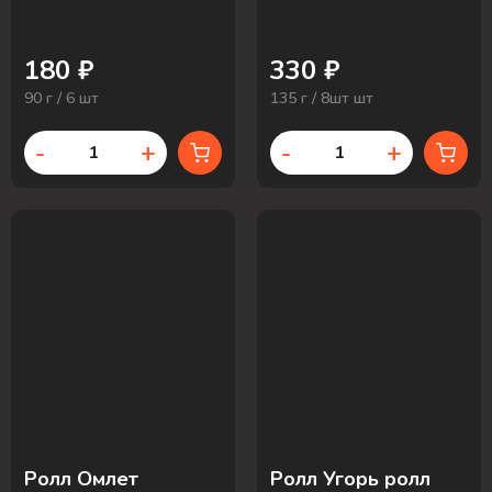
180 ₽
330 ₽
90 г / 6 шт
135 г / 8шт шт
-
+
-
+
Ролл Омлет
Ролл Угорь ролл