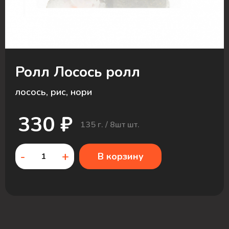
Ролл Лосось ролл
лосось, рис, нори
330 ₽
135 г. / 8шт шт.
-
+
В корзину