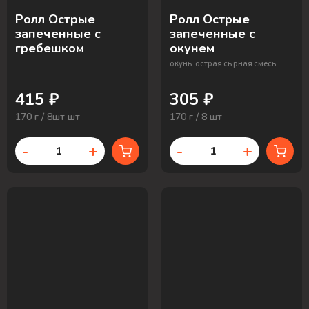
Ролл Острые
Ролл Острые
запеченные с
запеченные с
гребешком
окунем
окунь, острая сырная смесь.
415 ₽
305 ₽
170 г / 8шт шт
170 г / 8 шт
-
+
-
+