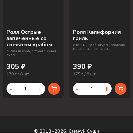
Ролл Острые
Ролл Калифорния
запеченные со
гриль
снежным крабом
снежный краб, огурец, авокадо,
масаго, сырная смесь
снежный краб, острая сырная
смесь.
305 ₽
390 ₽
170 г / 8 шт
175 г / 8 шт
-
+
-
+
© 2013−2026, Смакуй Суши