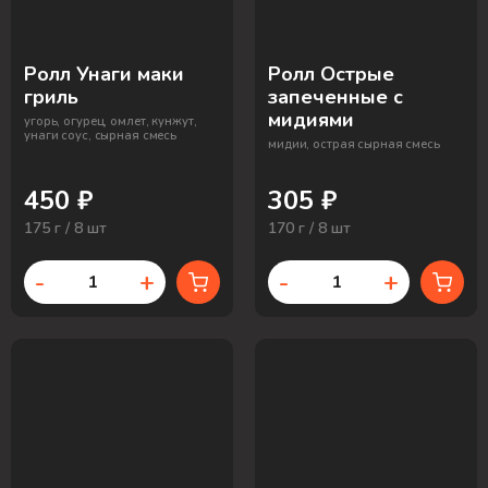
Ролл Унаги маки
Ролл Острые
гриль
запеченные с
мидиями
угорь, огурец, омлет, кунжут,
унаги соус, сырная смесь
мидии, острая сырная смесь
450 ₽
305 ₽
175 г / 8 шт
170 г / 8 шт
-
+
-
+