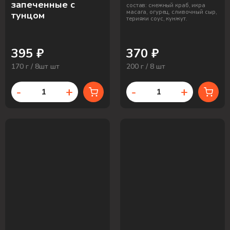
запеченные с
состав: снежный краб, икра
масага, огурец, сливочный сыр,
тунцом
терияки соус, кунжут.
395 ₽
370 ₽
170 г / 8шт шт
200 г / 8 шт
-
+
-
+