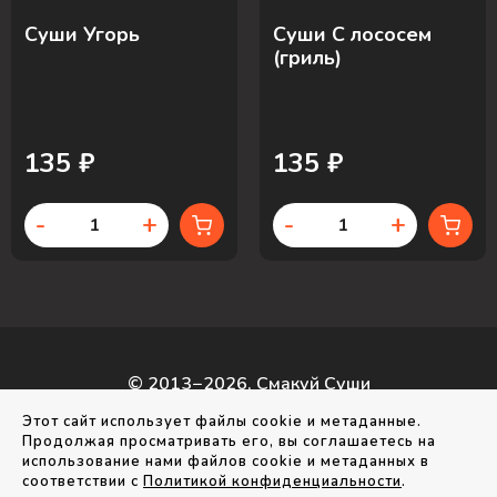
Суши Угорь
Суши С лососем
(гриль)
135 ₽
135 ₽
-
+
-
+
© 2013−2026, Смакуй Суши
г. Раменское, ул. Бронницкая, д. 19а
Этот сайт использует файлы cookie и метаданные.
г. Раменское, ул. Лучистая, д. 9
Продолжая просматривать его, вы соглашаетесь на
использование нами файлов cookie и метаданных в
Создание сайта
—
соответствии с
Политикой конфиденциальности
.