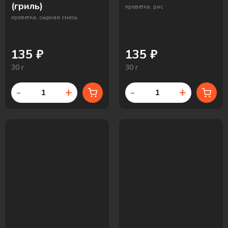
(гриль)
креветка, рис
креветка, сырная смесь
135 ₽
135 ₽
30 г
30 г
-
+
-
+