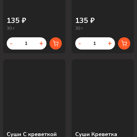
135 ₽
135 ₽
30 г
30 г
-
+
-
+
Суши С креветкой
Суши Креветка