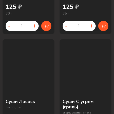
125 ₽
125 ₽
30 г
35 г
-
+
-
+
Суши Лосось
Суши С угрем
(гриль)
лосось, рис
угорь, сырная смесь